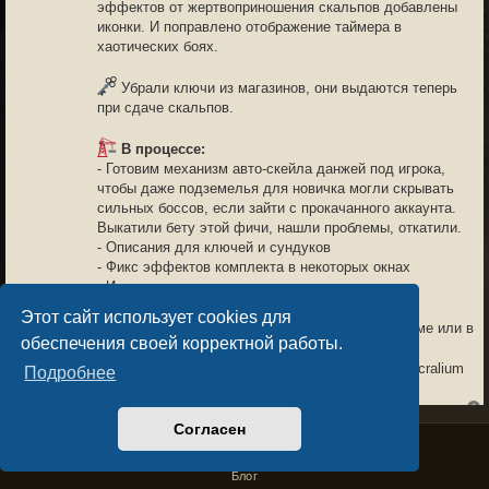
эффектов от жертвоприношения скальпов добавлены
иконки. И поправлено отображение таймера в
хаотических боях.
Убрали ключи из магазинов, они выдаются теперь
при сдаче скальпов.
В процессе:
- Готовим механизм авто-скейла данжей под игрока,
чтобы даже подземелья для новичка могли скрывать
сильных боссов, если зайти с прокачанного аккаунта.
Выкатили бету этой фичи, нашли проблемы, откатили.
- Описания для ключей и сундуков
- Фикс эффектов комплекта в некоторых окнах
- И многое другое
Этот сайт использует cookies для
Обсудить обновление можно здесь на форуме или в
обеспечения своей корректной работы.
чате канала
https://t.me/sacraliumchat
Спасибо всем, кто с нами и помогает делать Sacralium
Подробнее
лучше!
Согласен
Privacy Policy
License Agreement
Copyright © Sacralium Games 2023-
2026
business@sacralium.game
NEUK
03.04.26 15:44
Блог
6