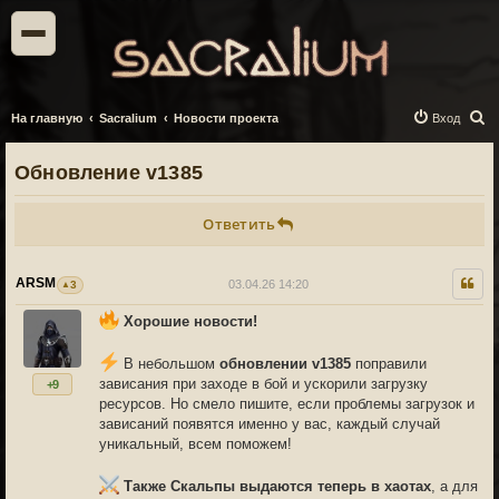
П
На главную
Sacralium
Новости проекта
Вход
о
Обновление v1385
и
с
Ответить
к
ARSM
03.04.26 14:20
3
Хорошие новости!
В небольшом
обновлении v1385
поправили
зависания при заходе в бой и ускорили загрузку
+9
ресурсов. Но смело пишите, если проблемы загрузок и
зависаний появятся именно у вас, каждый случай
уникальный, всем поможем!
Также Скальпы выдаются теперь в хаотах
, а для