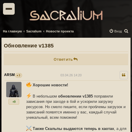
П
На главную
Sacralium
Новости проекта
Вход
о
Обновление v1385
и
с
Ответить
к
ARSM
03.04.26 14:20
3
Хорошие новости!
В небольшом
обновлении v1385
поправили
зависания при заходе в бой и ускорили загрузку
+9
ресурсов. Но смело пишите, если проблемы загрузок и
зависаний появятся именно у вас, каждый случай
уникальный, всем поможем!
Также Скальпы выдаются теперь в хаотах
, а для