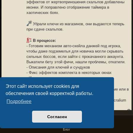
эффектов от жертвоприношения скальпов добавлены
иконки. И поправлено отображение таймера в
хаотических боях.
Убрали ключи из магазинов, они выдаются теперь
при сдаче скальпов.
В процессе:
- Готовим механизм авто-скейла данжей под игрока,
чтобы даже подземелья для новичка могли скрывать
сильных боссов, если зайти с прокачанного аккаунта.
Выкатили бету этой фичи, нашли проблемы, откатили.
- Описания для ключей и сундуков
- Фикс эффектов комплекта в некоторых окнах
- И многое другое
Этот сайт использует cookies для
Обсудить обновление можно здесь на форуме или в
обеспечения своей корректной работы.
чате канала
https://t.me/sacraliumchat
Спасибо всем, кто с нами и помогает делать Sacralium
Подробнее
лучше!
Согласен
Privacy Policy
License Agreement
Copyright © Sacralium Games 2023-
2026
business@sacralium.game
NEUK
03.04.26 15:44
Блог
6