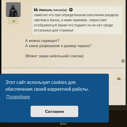
Неясыть
писал(а):
к
заметил что при определенном заполении раздела
свитков и банок, а ниже приемов - перестают
+9
отображаться банки что падают но их нет среди
остальных для стаканья
А можно скриншот?
А какое разрешение и размер экрана?
(Может экран небольшой совсем)
Неясыть
13.04.26 13:51
9
Этот сайт использует cookies для
экран 24 дюйма, 1920 на 1080
обеспечения своей корректной работы.
скрин сейчас не могу но обрисую
к
Подробнее
вот полоски рюкзака где руны элики и прочее
----------------
0
----------------
Согласен
---------------- и тут дальше не идет вниз в свободные
Privacy Policy
License Agreement
Copyright © Sacralium Games 2023-
2026
видимые ячейки
business@sacralium.game
но если я использую что то 1 из - то справа в этой же
Блог