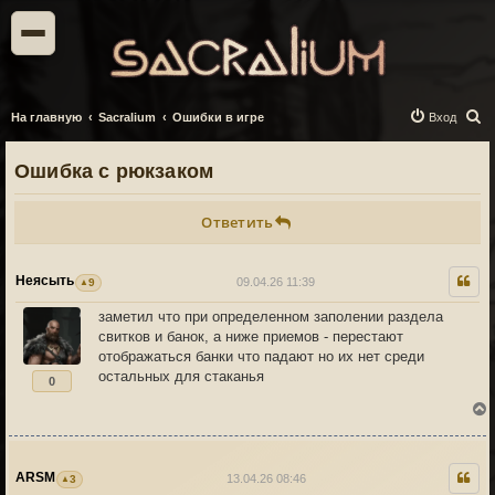
П
На главную
Sacralium
Ошибки в игре
Вход
о
Ошибка с рюкзаком
и
с
Ответить
к
Неясыть
09.04.26 11:39
9
заметил что при определенном заполении раздела
свитков и банок, а ниже приемов - перестают
отображаться банки что падают но их нет среди
остальных для стаканья
0
ARSM
13.04.26 08:46
3