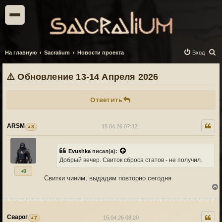
П
На главную
Sacralium
Новости проекта
Вход
о
⚠️ Обновление 13-14 Апреля 2026
и
с
Ответить
к
ARSM
15.04.26 07:32
3
Evushka
писал(а):
Добрый вечер. Свиток сброса статов - не получил.
+9
Свитки чиним, выдадим повторно сегодня
Сварог
15.04.26 08:20
7