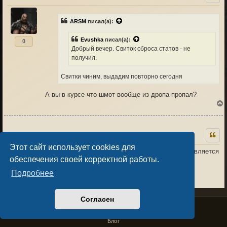
ARSM
писал(а):
к
Evushka
писал(а):
0
Добрый вечер. Свиток сброса статов - не
получил.
Свитки чиним, выдадим повторно сегодня
А вы в курсе что шмот вообще из дропа пропал?
Сварог
15.04.26 13:00
7
Этот сайт использует cookies для
При выставлении на рынке банок склянок выставляется
обеспечения своей корректной работы.
весь пак , а не 1 банка .
к
Подробнее
0
Согласен
Privacy Policy
License Agreement
Copyright © Sacralium Games 2023-
2026
business@sacralium.game
Блог
ARSM
15.04.26 14:42
3