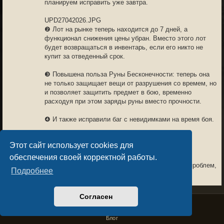
планируем исправить уже завтра.
UPD27042026.JPG
❷ Лот на рынке теперь находится до 7 дней, а
функционал снижения цены убран. Вместо этого лот
будет возвращаться в инвентарь, если его никто не
купит за отведенный срок.
❸ Повышена польза Руны Бесконечности: теперь она
не только защищает вещи от разрушения со времем, но
и позволяет защитить предмет в бою, временно
расходуя при этом заряды руны вместо прочности.
❹ И также исправили баг с невидимками на время боя.
В РАБОТЕ
Этот сайт использует cookies для
❶ Приводим в порядок все приемы, эффекты и
обеспечения своей корректной работы.
заклинания. Видели по ним множество разных проблем,
Подробнее
очень помогли ваши отзывы, работы в этом
направлении близки к завершению.
Согласен
Privacy Policy
License Agreement
❷ В ближайшие недели также будем добавлять больше
Copyright © Sacralium Games 2023-
2026
квестов. Они уже были готовы, но требуют более
business@sacralium.game
Блог
подробного тестирования. Много этапов, много