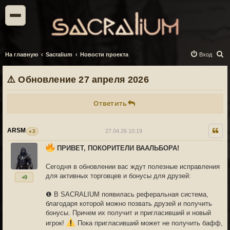
П
На главную
Sacralium
Новости проекта
Вход
о
⚠️ Обновление 27 апреля 2026
и
с
Ответить
к
ARSM
27.04.26 10:19
3
ПРИВЕТ, ПОКОРИТЕЛИ ВААЛЬБОРА!
Сегодня в обновлении вас ждут полезные исправления
для активных торговцев и бонусы для друзей:
+9
❶ В SACRALIUM появилась реферальная система,
благодаря которой можно позвать друзей и получить
бонусы. Причем их получит и пригласивший и новый
игрок!
Пока пригласивший может не получить бафф,