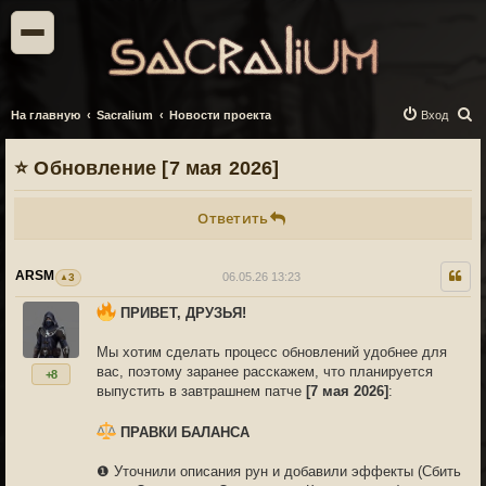
П
На главную
Sacralium
Новости проекта
Вход
о
⭐ Обновление [7 мая 2026]
и
с
Ответить
к
ARSM
06.05.26 13:23
3
ПРИВЕТ, ДРУЗЬЯ!
Мы хотим сделать процесс обновлений удобнее для
вас, поэтому заранее расскажем, что планируется
+8
выпустить в завтрашнем патче
[7 мая 2026]
:
ПРАВКИ БАЛАНСА
❶ Уточнили описания рун и добавили эффекты (Сбить