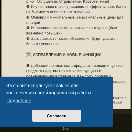
с ног, Оглушение, Отравление, Кровотечение)
❷ Изучив ваши отзывы, заменили эффекты всех банок
на % вместо абсолютных значений
❸ Обновили минимальные и максимальные цены для
плащей
❹ Исправили показатели критического урона (был
временно повышен)
❺ Зато ловкость после обновления будет давать
больше уклонения
ИСПРАВЛЕНИЯ И НОВЫЕ ФУНКЦИИ
❶ Добавили возможность продавать редкие и ценные
предметы другим героям через аукцион с
повышающимися ставками. Каждому продавцу
доступно три активных слота для размещения товаров
Этот сайт использует cookies для
одновременно.
обеспечения своей корректной работы.
❷ Обновление пароля в игре гарантированно обновит и
Подробнее
пароль на форуме, так что заходить станет удобнее!
❸ Качество предметов, полученных в данжах, будет
Согласен
Privacy Policy
License Agreement
отображаться корректно
Copyright © Sacralium Games 2023-
2026
business@sacralium.game
Блог
❹ В лавку во Врангарде добавлены: уникальная руна