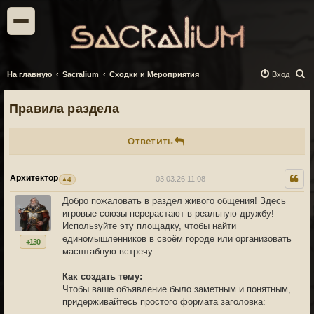
П
На главную
Sacralium
Сходки и Мероприятия
Вход
о
Правила раздела
и
с
Ответить
к
Архитектор
03.03.26 11:08
4
Добро пожаловать в раздел живого общения! Здесь
игровые союзы перерастают в реальную дружбу!
Используйте эту площадку, чтобы найти
единомышленников в своём городе или организовать
+130
масштабную встречу.
Как создать тему:
Чтобы ваше объявление было заметным и понятным,
придерживайтесь простого формата заголовка: