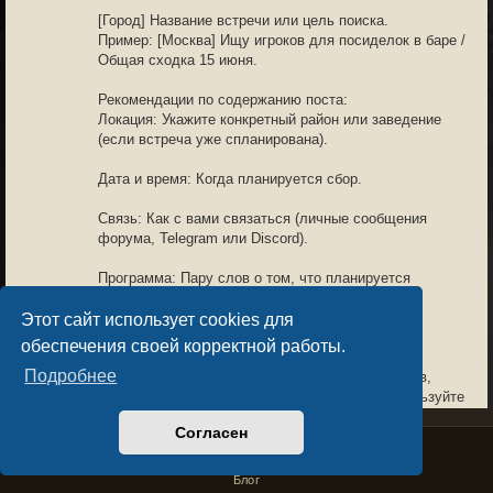
[Город] Название встречи или цель поиска.
Пример: [Москва] Ищу игроков для посиделок в баре /
Общая сходка 15 июня.
Рекомендации по содержанию поста:
Локация: Укажите конкретный район или заведение
(если встреча уже спланирована).
Дата и время: Когда планируется сбор.
Связь: Как с вами связаться (личные сообщения
форума, Telegram или Discord).
Программа: Пару слов о том, что планируется
(обсуждение игры, поход в кино или просто
знакомство).
Этот сайт использует cookies для
обеспечения своей корректной работы.
В разделе запрещено:
Подробнее
Публикация личных данных (номеров телефонов,
домашних адресов) в открытом доступе - используйте
личные сообщения.
Согласен
Privacy Policy
License Agreement
Copyright © Sacralium Games 2023-
2026
Темы, не связанные с организацией встреч или поиском
business@sacralium.game
игроков в реальном мире.
Блог