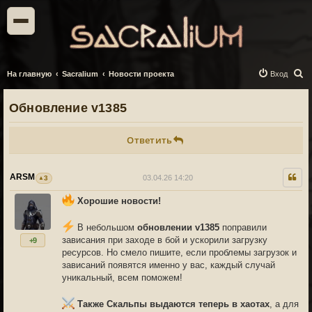
П
На главную
Sacralium
Новости проекта
Вход
о
Обновление v1385
и
с
Ответить
к
ARSM
03.04.26 14:20
3
Хорошие новости!
В небольшом
обновлении v1385
поправили
зависания при заходе в бой и ускорили загрузку
+9
ресурсов. Но смело пишите, если проблемы загрузок и
зависаний появятся именно у вас, каждый случай
уникальный, всем поможем!
Также Скальпы выдаются теперь в хаотах
, а для