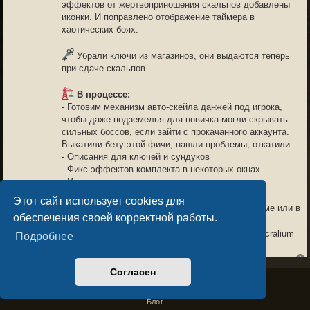
эффектов от жертвоприношения скальпов добавлены
иконки. И поправлено отображение таймера в
хаотических боях.
Убрали ключи из магазинов, они выдаются теперь
при сдаче скальпов.
В процессе:
- Готовим механизм авто-скейла данжей под игрока,
чтобы даже подземелья для новичка могли скрывать
сильных боссов, если зайти с прокачанного аккаунта.
Выкатили бету этой фичи, нашли проблемы, откатили.
- Описания для ключей и сундуков
- Фикс эффектов комплекта в некоторых окнах
- И многое другое
Этот сайт использует cookies для
Обсудить обновление можно здесь на форуме или в
обеспечения своей корректной работы.
чате канала
https://t.me/sacraliumchat
Спасибо всем, кто с нами и помогает делать Sacralium
Подробнее
лучше!
Согласен
Privacy Policy
License Agreement
Copyright © Sacralium Games 2023-
2026
business@sacralium.game
NEUK
03.04.26 15:44
Блог
6