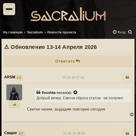
П
На главную
Sacralium
Новости проекта
Вход
о
⚠️ Обновление 13-14 Апреля 2026
и
с
Ответить
к
ARSM
15.04.26 07:32
3
Evushka
писал(а):
Добрый вечер. Свиток сброса статов - не получил.
+8
Свитки чиним, выдадим повторно сегодня
Сварог
15.04.26 08:20
7