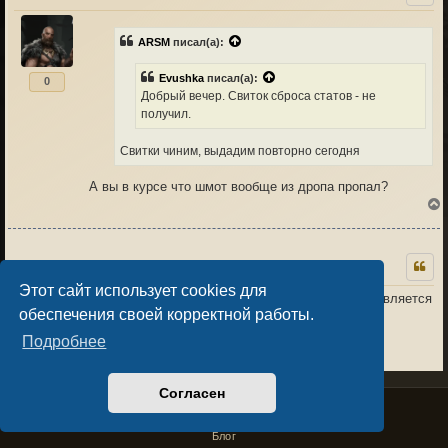
ARSM
писал(а):
к
Evushka
писал(а):
0
Добрый вечер. Свиток сброса статов - не
получил.
Свитки чиним, выдадим повторно сегодня
А вы в курсе что шмот вообще из дропа пропал?
Сварог
15.04.26 13:00
7
Этот сайт использует cookies для
При выставлении на рынке банок склянок выставляется
обеспечения своей корректной работы.
весь пак , а не 1 банка .
к
Подробнее
0
Согласен
Privacy Policy
License Agreement
Copyright © Sacralium Games 2023-
2026
business@sacralium.game
Блог
ARSM
15.04.26 14:42
3