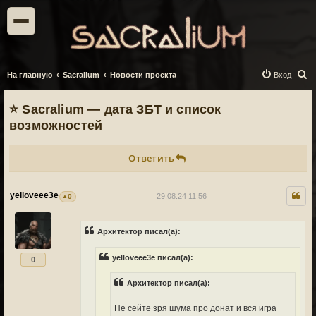
П
На главную
Sacralium
Новости проекта
Вход
о
⭐ Sacralium — дата ЗБТ и список
и
возможностей
с
к
Ответить
yelloveee3e
29.08.24 11:56
0
Архитектор писал(а):
yelloveee3e писал(а):
0
Архитектор писал(а):
Не сейте зря шума про донат и вся игра