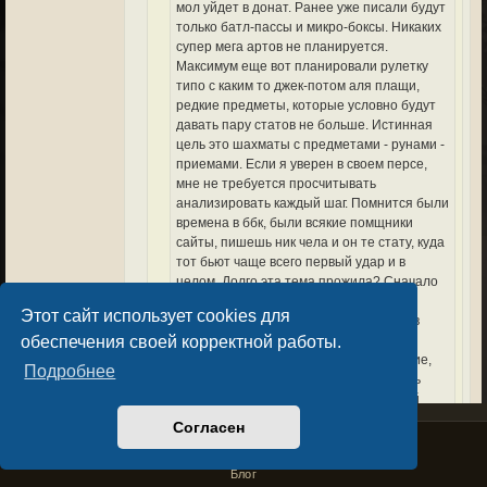
мол уйдет в донат. Ранее уже писали будут
только батл-пассы и микро-боксы. Никаких
супер мега артов не планируется.
Максимум еще вот планировали рулетку
типо с каким то джек-потом аля плащи,
редкие предметы, которые условно будут
давать пару статов не больше. Истинная
цель это шахматы с предметами - рунами -
приемами. Если я уверен в своем персе,
мне не требуется просчитывать
анализировать каждый шаг. Помнится были
времена в ббк, были всякие помщники
сайты, пишешь ник чела и он те стату, куда
тот бьют чаще всего первый удар и в
целом. Долго эта тема прожила? Сначало
хайпануло, мол абузишь систему зная
Этот сайт использует cookies для
удары игрока, а в итоге превратилось в
обеспечения своей корректной работы.
скуку, что в последствии и пофиксили.
Моя точка зрение пока что лишь мнение,
Подробнее
потому что ну вот оч не хочется делать
разрез блок головы и ног, это странный
блок в априоре.
Согласен
Privacy Policy
License Agreement
Copyright © Sacralium Games 2023-
2026
да прикол именно в том что не надо сейчас
business@sacralium.game
Блог
даже ничего выщитывать. Против игрока со