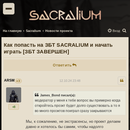
П
На главную
Sacralium
Новости проекта
Вход
о
Как попасть на ЗБТ SACRALIUM и начать
и
играть [ЗБТ ЗАВЕРШЕН]
с
к
Ответить
ARSM
12.10.24 23:48
3
James_Bond писал(а):
модератор у меня к тебе вопрос вы примерно когда
откройтесь проэкт будет долго существовать а то я
+8
во много проэктов поиграл сразу закрываются
Мы, к сожалению, не экстрасенсы, но проект делаем
давно и хотелось бы самим, чтобы надолго