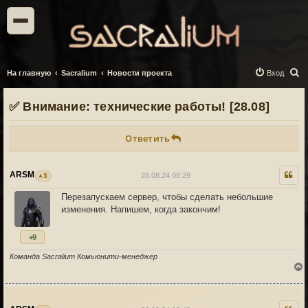
П
На главную
Sacralium
Новости проекта
Вход
о
✅ Внимание: технические работы! [28.08]
и
с
Ответить
к
ARSM
28.08.24 08:29
3
Перезапускаем сервер, чтобы сделать небольшие
изменения. Напишем, когда закончим!
+9
Команда Sacralium Комьюнити-менеджер