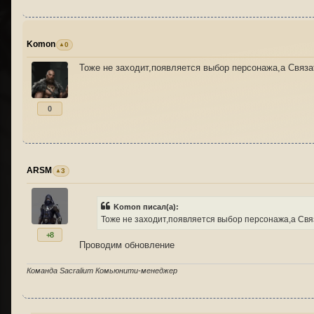
Komon
0
Тоже не заходит,появляется выбор персонажа,а Связа
0
ARSM
3
Komon писал(а):
Тоже не заходит,появляется выбор персонажа,а Свя
+8
Проводим обновление
Команда Sacralium Комьюнити-менеджер