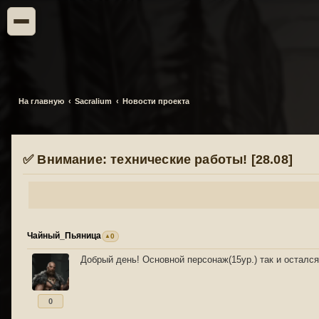
На главную
Sacralium
Новости проекта
✅ Внимание: технические работы! [28.08]
Чайный_Пьяница
0
Добрый день! Основной персонаж(15ур.) так и остался
0