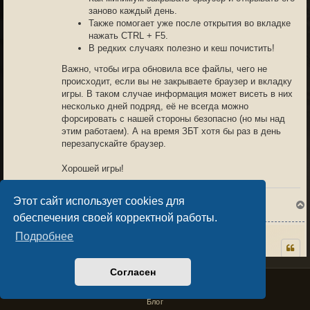
заново каждый день.
Также помогает уже после открытия во вкладке
нажать CTRL + F5.
В редких случаях полезно и кеш почистить!
Важно, чтобы игра обновила все файлы, чего не
происходит, если вы не закрываете браузер и вкладку
игры. В таком случае информация может висеть в них
несколько дней подряд, её не всегда можно
форсировать с нашей стороны безопасно (но мы над
этим работаем). А на время ЗБТ хотя бы раз в день
перезапускайте браузер.
Хорошей игры!
Команда Sacralium Комьюнити-менеджер
Этот сайт использует cookies для
обеспечения своей корректной работы.
Подробнее
MrArt29rus
09.04.26 12:01
4
Как раз перед обновлением зарегистрировался. Больше
Согласен
Privacy Policy
License Agreement
не впускает в игру. Вылетало когда в бою был.
Copyright © Sacralium Games 2023-
2026
к
business@sacralium.game
Блог