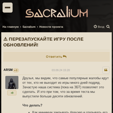
П
На главную
Sacralium
Новости проекта
Вход
о
⚠️ ПЕРЕЗАПУСКАЙТЕ ИГРУ ПОСЛЕ
и
ОБНОВЛЕНИЙ!
с
к
Ответить
ARSM
03.09.24 15:20
3
Друзья, мы видим, что самые популярные жалобы идут
от тех, кто не выходит из игры много дней подряд.
Зачастую наша система (пока на ЗБТ) позволяет это
сделать. И это при том, что за время теста мы
+9
выпустили больше десяти обновлений.
Что делать?
Как минимум закрывать браузер и открывать его