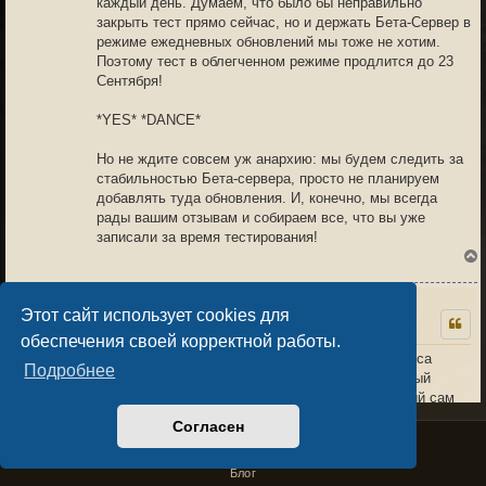
каждый день. Думаем, что было бы неправильно
закрыть тест прямо сейчас, но и держать Бета-Сервер в
режиме ежедневных обновлений мы тоже не хотим.
Поэтому тест в облегченном режиме продлится до 23
Сентября!
*YES* *DANCE*
Но не ждите совсем уж анархию: мы будем следить за
стабильностью Бета-сервера, просто не планируем
добавлять туда обновления. И, конечно, мы всегда
рады вашим отзывам и собираем все, что вы уже
записали за время тестирования!
Этот сайт использует cookies для
Бадун
10.09.24 07:14
1
обеспечения своей корректной работы.
На 4 лвл славы уже делать нечего. Демоны хаоса
Подробнее
лопаются с пары ударов. Нужен какой-то сильный
к
противник, которого интересно убивать и который сам
может убить.
+3
Согласен
Privacy Policy
License Agreement
Copyright © Sacralium Games 2023-
2026
"Я готов подраться с кем угодно, на автоударе, и мне прикольно, и пофигу
business@sacralium.game
Блог
если ты сидел как шахматист все высчитывал, а я в итоге всеравно победил"