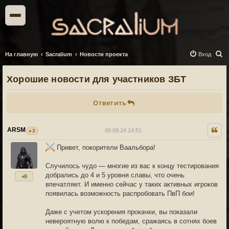
П
На главную
Sacralium
Новости проекта
Вход
о
Хорошие новости для участников ЗБТ
и
с
Ответить
к
ARSM
09.09.24 14:51
3
Привет, покорители Ваальбора!
Случилось чудо — многие из вас к концу тестирования
добрались до 4 и 5 уровня славы, что очень
+9
впечатляет. И именно сейчас у таких активных игроков
появилась возможность распробовать ПвП бои!
Даже с учетом ускорения прокачки, вы показали
невероятную волю к победам, сражаясь в сотнях боев