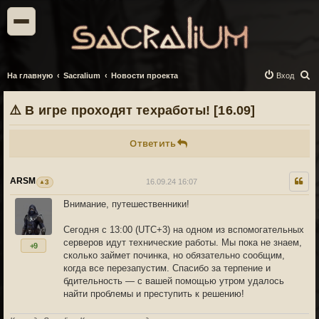
П
На главную
Sacralium
Новости проекта
Вход
о
⚠️ В игре проходят техработы! [16.09]
и
с
Ответить
к
ARSM
16.09.24 16:07
3
Внимание, путешественники!
Сегодня с 13:00 (UTC+3) на одном из вспомогательных
серверов идут технические работы. Мы пока не знаем,
+9
сколько займет починка, но обязательно сообщим,
когда все перезапустим. Спасибо за терпение и
бдительность — с вашей помощью утром удалось
найти проблемы и преступить к решению!