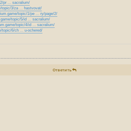
/pr ... sacralium/
topic/3/za ... hastvovat/
lium.game/topic/1/pe ... ry/page/2/
.game/topic/5/id ... sacralium/
um.game/topic/4/id ... sacralium/
/topic/6/ch ... u-ochered/
Ответить