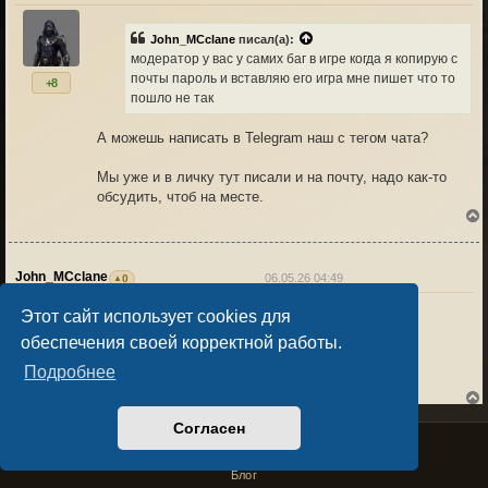
John_MCclane
писал(а):
модератор у вас у самих баг в игре когда я копирую с
к
почты пароль и вставляю его игра мне пишет что то
+8
пошло не так
А можешь написать в Telegram наш с тегом чата?
Мы уже и в личку тут писали и на почту, надо как-то
обсудить, чтоб на месте.
John_MCclane
06.05.26 04:49
0
пароля в профеле я не вижу мне не пришло
Этот сайт использует cookies для
обеспечения своей корректной работы.
к
Подробнее
0
Согласен
Privacy Policy
License Agreement
Copyright © Sacralium Games 2023-
2026
Архитектор
06.05.26 10:21
4
business@sacralium.game
Блог