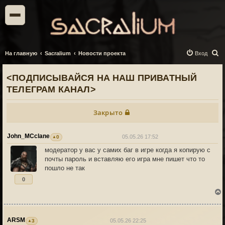
П
На главную
Sacralium
Новости проекта
Вход
о
<ПОДПИСЫВАЙСЯ НА НАШ ПРИВАТНЫЙ
и
ТЕЛЕГРАМ КАНАЛ>
с
к
Закрыто
John_MCclane
05.05.26 17:52
0
модератор у вас у самих баг в игре когда я копирую с
почты пароль и вставляю его игра мне пишет что то
пошло не так
0
ARSM
05.05.26 22:25
3