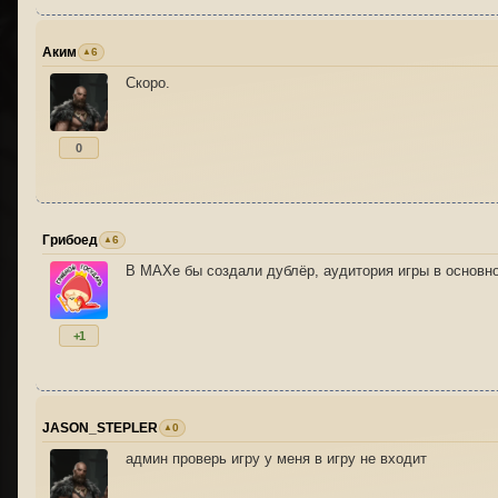
Аким
6
Скоро.
0
Грибоед
6
В MAXе бы создали дублёр, аудитория игры в основно
+1
JASON_STEPLER
0
админ проверь игру у меня в игру не входит