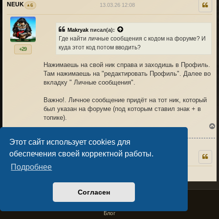
NEUK
13.03.26 12:08
6
Makryak
писал(а):
к
Где найти личные сообщения с кодом на форуме? И
куда этот код потом вводить?
+29
Нажимаешь на свой ник справа и заходишь в Профиль.
Там нажимаешь на "редактировать Профиль". Далее во
вкладку " Личные сообщения".
Важно!. Личное сообщение придёт на тот ник, который
был указан на форуме (под которым ставил знак + в
топике).
Этот сайт использует cookies для
обеспечения своей корректной работы.
Makryak
13.03.26 12:45
0
Подробнее
Спасибо
к
Согласен
Privacy Policy
License Agreement
0
Copyright © Sacralium Games 2023-
2026
business@sacralium.game
Блог