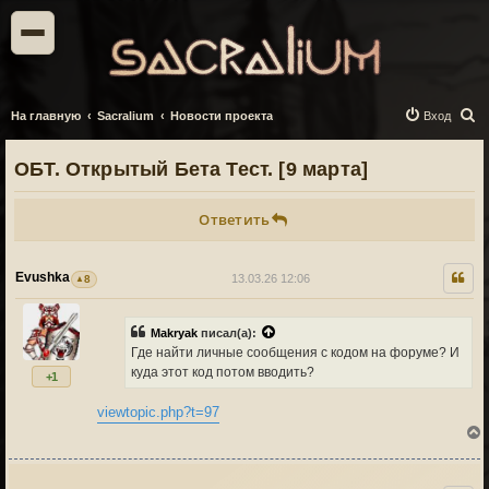
П
На главную
Sacralium
Новости проекта
Вход
о
ОБТ. Открытый Бета Тест. [9 марта]
и
с
Ответить
к
Evushka
13.03.26 12:06
8
Makryak
писал(а):
Где найти личные сообщения с кодом на форуме? И
куда этот код потом вводить?
+1
viewtopic.php?t=97