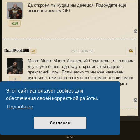
Да откроем мы кудам мы денемся. Подождите еще
немного и начнем ОБТ.
к
+130
DeadPooL666
26.02.26 07:52
0
Много Много Много Уважаемый Создатель , я со своим
друго уже более года жду открытия этой надеюсь
к
прекрасной игры. Если чесно то мы уже начинаем
ругаться с ним из за того что он оптимист а я писимист.
0
Прошу вас по возможности уже открыть эту дверь в
наш игровой рай , ибо скоро будет потеряна
Этот сайт использует cookies для
многолетняя дружба между мной и другом.
обеспечения своей корректной работы.
Подробнее
Evoluja
26.02.26 11:56
0
Согласен
Privacy Policy
License Agreement
Copyright © Sacralium Games 2023-
2026
business@sacralium.game
Архитектор
писал(а):
Блог
к