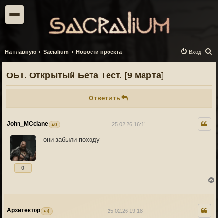
П
На главную
Sacralium
Новости проекта
Вход
о
ОБТ. Открытый Бета Тест. [9 марта]
и
с
Ответить
к
John_MCclane
25.02.26 16:11
0
они забыли походу
0
Архитектор
25.02.26 19:18
4