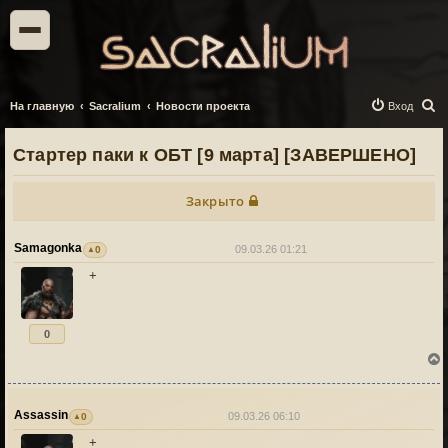
П
На главную
Sacralium
Новости проекта
Вход
о
Стартер паки к ОБТ [9 марта] [ЗАВЕРШЕНО]
и
с
Закрыто
к
Samagonka
09.03.26 01:21
0
+
0
Assassin
09.03.26 06:10
0
+