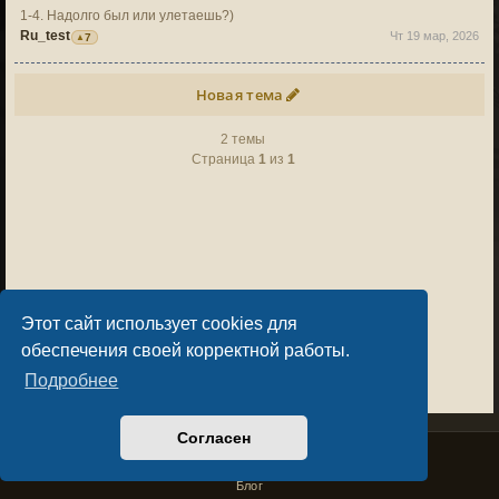
1-4. Надолго был или улетаешь?)
Ru_test
Чт 19 мар, 2026
7
Новая тема
2 темы
Страница
1
из
1
Этот сайт использует cookies для
обеспечения своей корректной работы.
Подробнее
Согласен
Privacy Policy
License Agreement
Copyright © Sacralium Games 2023-
2026
business@sacralium.game
Блог