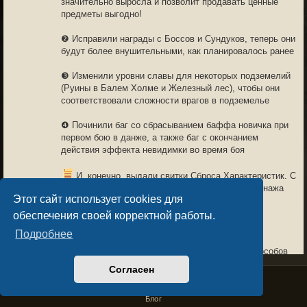
значительно выросла и позволит продавать ценные
предметы выгодно!
❷ Исправили награды с Боссов и Сундуков, теперь они
будут более внушительными, как планировалось ранее
❸ Изменили уровни славы для некоторых подземелий
(Руины в Балем Холме и Железный лес), чтобы они
соответствовали сложности врагов в подземелье
❹ Починили баг со сбрасыванием баффа новичка при
первом бою в данже, а также баг с окончанием
действия эффекта невидимки во время боя
И, конечно, выдали свитки Сброса Характеристик. С
их помощью можно один раз пересобрать персонажа
Этот сайт использует cookies для
для вашего стиля игры.
обеспечения своей корректной работы.
В РАБОТЕ
Подробнее
❶ Знаем, как нужны руны и готовим больше способов
их добывать. Чуть задержались с этим обновлением,
Согласен
Privacy Policy
License Agreement
но уже скоро оно компенсирует удаление рун из
Copyright © Sacralium Games 2023-
2026
магазинов. Так руны можно будет стабильно получать
business@sacralium.game
Блог
за скальпы в дополнение к эфиру и благословениям. И