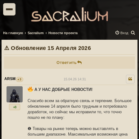
П
На главную
Sacralium
Новости проекта
Вход
о
⚠️ Обновление 15 Апреля 2026
и
с
Ответить
к
ARSM
15.04.26 14:31
3
А У НАС ДОБРЫЕ НОВОСТИ!
Спасибо всем за обратную связь и терпение. Большое
обновление 14 апреля было трудным и потребовало
+8
доработок, но сейчас мы исправили то, что точно
пошло не по плану:
❶ Товары на рынке теперь можно выставлять в
большем диапазоне. Максимальная возможная цена